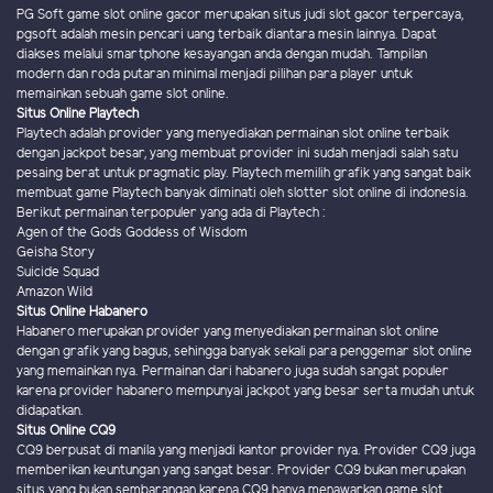
PG Soft game slot online gacor merupakan situs judi slot gacor terpercaya,
pgsoft adalah mesin pencari uang terbaik diantara mesin lainnya. Dapat
diakses melalui smartphone kesayangan anda dengan mudah. Tampilan
modern dan roda putaran minimal menjadi pilihan para player untuk
memainkan sebuah game slot online.
Situs Online Playtech
Playtech adalah provider yang menyediakan permainan slot online terbaik
dengan jackpot besar, yang membuat provider ini sudah menjadi salah satu
pesaing berat untuk pragmatic play. Playtech memilih grafik yang sangat baik
membuat game Playtech banyak diminati oleh slotter slot online di indonesia.
Berikut permainan terpopuler yang ada di Playtech :
Agen of the Gods Goddess of Wisdom
Geisha Story
Suicide Squad
Amazon Wild
Situs Online Habanero
Habanero merupakan provider yang menyediakan permainan slot online
dengan grafik yang bagus, sehingga banyak sekali para penggemar slot online
yang memainkan nya. Permainan dari habanero juga sudah sangat populer
karena provider habanero mempunyai jackpot yang besar serta mudah untuk
didapatkan.
Situs Online CQ9
CQ9 berpusat di manila yang menjadi kantor provider nya. Provider CQ9 juga
memberikan keuntungan yang sangat besar. Provider CQ9 bukan merupakan
situs yang bukan sembarangan karena CQ9 hanya menawarkan game slot