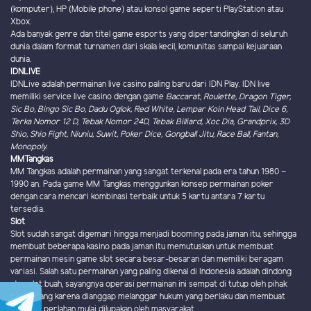
(komputer), HP (Mobile phone) atau konsol game seperti PlayStation atau
Xbox.
Ada banyak genre dan titel game esports yang dipertandingkan di seluruh
dunia dalam format turnamen dari skala kecil, komunitas sampai kejuaraan
dunia.
IDNLIVE
IDNLive adalah permainan live casino paling baru dari IDN Play. IDN live
memiliki service live casino dengan game
Baccarat, Roulette, Dragon Tiger,
Sic Bo, Bingo Sic Bo, Dadu Oglok, Red White, Lempar Koin Head Tail, Dice 6,
Terka Nomor 12 D, Tebak Nomor 24D, Tebak Billiard, Xoc Dia, Grandprix, 3D
Shio, Shio Fight, Niuniu, Suwit, Poker Dice, Gongball Jitu, Race Ball, Fantan,
Monopoly.
MMTangkas
MM Tangkas adalah permainan yang sangat terkenal pada era tahun 1980 –
1990 an. Pada game MM Tangkas menggunkan konsep permainan poker
dengan cara mencari kombinasi terbaik untuk 5 kartu antara 7 kartu
tersedia.
Slot
Slot sudah sangat digemari hingga menjadi booming pada jaman itu, sehingga
membuat beberapa kasino pada jaman itu memutuskan untuk membuat
permainan mesin game slot secara besar-besaran dan memiliki beragam
variasi. Salah satu permainan yang paling dikenal di Indonesia adalah dindong
atau slot buah, sayangnya operasi permainan ini sempat di tutup oleh pihak
berwenang karena dianggap melanggar hukum yang berlaku dan membuat
game ini perlahan mulai dilupakan oleh masyarakat.