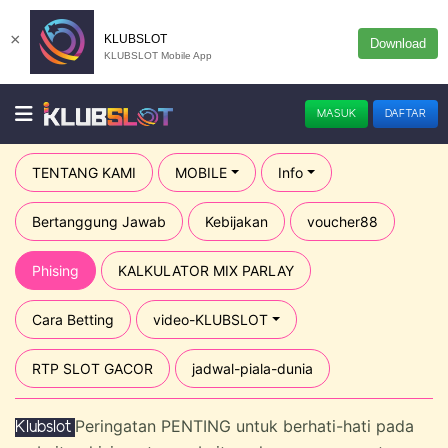
×
KLUBSLOT
Download
KLUBSLOT Mobile App
MASUK
DAFTAR
TENTANG KAMI
MOBILE
Info
Bertanggung Jawab
Kebijakan
voucher88
Phising
KALKULATOR MIX PARLAY
Cara Betting
video-KLUBSLOT
RTP SLOT GACOR
jadwal-piala-dunia
Peringatan PENTING untuk berhati-hati pada
Klubslot